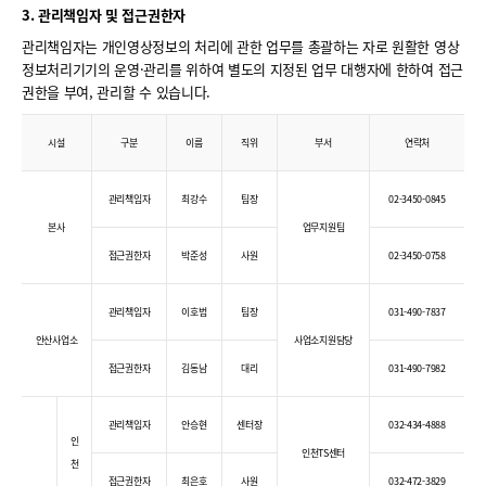
3. 관리책임자 및 접근권한자
관리책임자는 개인영상정보의 처리에 관한 업무를 총괄하는 자로 원활한 영상
정보처리기기의 운영·관리를 위하여 별도의 지정된 업무 대행자에 한하여 접근
권한을 부여, 관리할 수 있습니다.
시설
구분
이름
직위
부서
연락처
관리책임자
최강수
팀장
02-3450-0845
본사
업무지원팀
접근권한자
박준성
사원
02-3450-0758
관리책임자
이호범
팀장
031-490-7837
안산사업소
사업소지원담당
접근권한자
김동남
대리
031-490-7982
관리책임자
안승현
센터장
032-434-4888
인
인천TS센터
천
접근권한자
최은호
사원
032-472-3829