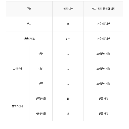
구분
설치 대수
설치 위치 및 촬영 범위
본사
65
건물 내/외부
안산사업소
174
건물 내/외부
인천
1
고객센터 내부
고객센터
대전
1
고객센터 내부
전주
1
고객센터 내부
언주(서울)
16
건물 내부
플렉스센터
시청(서울)
5
건물 내부