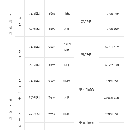
관리책임자
정영식
센터장
042-489-0936
고
대
객
충청TS센터
전
센
접근권한자
심경보
사원
042-489-7885
터
수석 센
관리책임자
이종신
062-371-6125
터장
전
호남TS센터
주
접근권한자
김형민
대리
063-227-0101
언
관리책임자
박종철
매니저
02-2191-8580
주
서비스기술담당
(서
플
접근권한자
황정섭
사원
02-6719-8736
울)
렉
스
센
시
관리책임자
박종철
매니저
02-2191-8580
터
청
서비스기술담당
(서