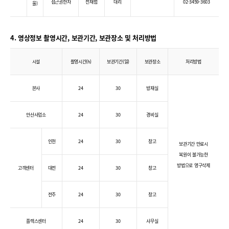
접근권한자
전재범
대리
02-3459-3603
울)
4. 영상정보 촬영시간, 보관기간, 보관장소 및 처리방법
시설
촬영시간(h)
보관기간(일)
보관장소
처리방법
본사
24
30
방재실
안산사업소
24
30
경비실
인천
24
30
창고
보관기간 만료시
복원이 불가능한
방법으로 영구삭제
고객센터
대전
24
30
창고
전주
24
30
창고
플렉스센터
24
30
사무실