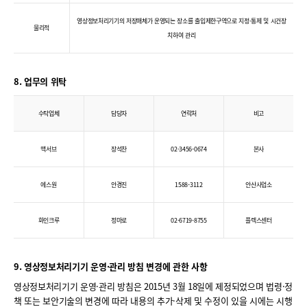
영상정보처리기기의 저장매체가 운영되는 장소를 출입제한구역으로 지정·통제 및 시건장
물리적
치하여 관리
8. 업무의 위탁
수탁업체
담당자
연락처
비고
맥서브
장석찬
02-3456-0674
본사
에스원
안경진
1588-3112
안산사업소
화인크루
정마로
02-6719-8755
플렉스센터
9. 영상정보처리기기 운영·관리 방침 변경에 관한 사항
영상정보처리기기 운영·관리 방침은 2015년 3월 18일에 제정되었으며 법령·정
책 또는 보안기술의 변경에 따라 내용의 추가·삭제 및 수정이 있을 시에는 시행