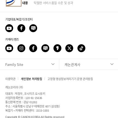
내용
탁월한 서비스품질 수준 및 성과
기업대표/복합기/프린터
카메라/렌즈
Family Site
캐논관계사
이용약관
개인정보 처리방침
고정형 영상정보처리기기 운영 관리방침
픽업 서비스 신청
캐논코리아 (주)
대표자 : 박정우, 코시미즈 요시유키
사업자등록번호 : 120-81-15636
출장 서비스 신청
통신판매 번호 : 강남-01282
주소 : 서울특별시 강남구 테헤란로 607 (삼성동)
복합기 • 카메라 컨택센터 : 1533-3355
서비스 센터 안내
Copyright © CANON KOREA All Rights reserved